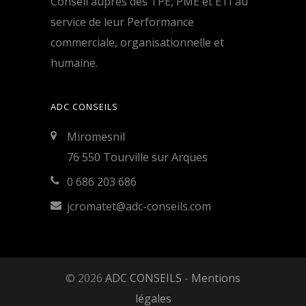
Conseil auprès des TPE, PME et ETI au
service de leur Performance
commerciale, organisationnelle et
humaine.
ADC CONSEILS
Miromesnil
76 550 Tourville sur Arques
0 686 203 686
jcromatet@adc-conseils.com
© 2026
ADC CONSEILS
-
Mentions
légales