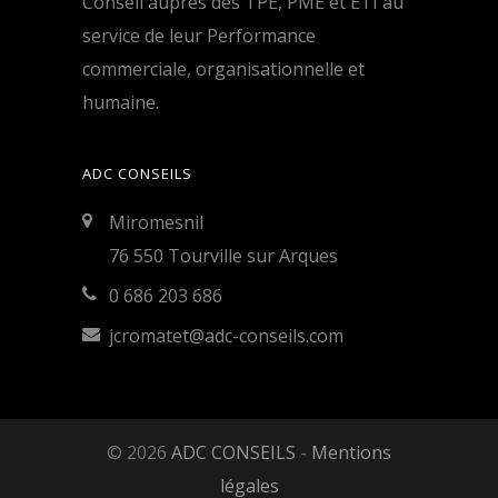
Conseil auprès des TPE, PME et ETI au
service de leur Performance
commerciale, organisationnelle et
humaine.
ADC CONSEILS
Miromesnil
76 550 Tourville sur Arques
0 686 203 686
jcromatet@adc-conseils.com
© 2026
ADC CONSEILS
-
Mentions
légales